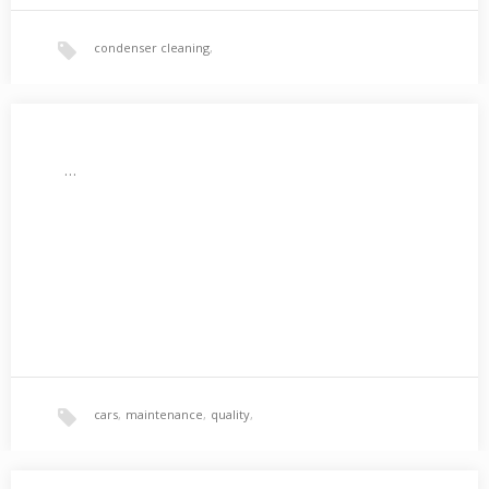
condenser cleaning
,
In the latter case, heat production is usually entrusted to
…
boilers that work with fuels.
,
maintenance
,
cars
,
maintenance
,
quality
,