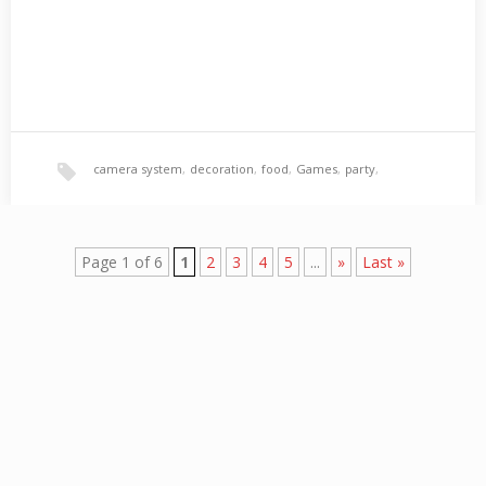
swimming pools with panoramic view to the sea
,
tennis courts
,
The Hotel the waves Beach Resort
,
camera system
,
decoration
,
food
,
Games
,
party
,
tiled flooring
,
wake up and desktop
playground
,
reliability
,
Security
,
Page 1 of 6
1
2
3
4
5
...
»
Last »
supervision of professionals
,
sweet