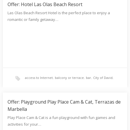
Offer: Hotel Las Olas Beach Resort
Las Olas Beach Resort Hotel is the perfect place to enjoy a
romantic or family getaway…
access to Internet
,
balcony or terrace
,
bar
,
City of David
,
hair dryer
,
phone
,
Playa Barqueta
,
private bathroom
,
Offer: Playground Play Place Cam & Cat, Terrazas de
Marbella
Play Place Cam & Cat is a fun playground with fun games and
Professional gym
,
romantic getaway
,
activities for your…