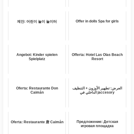
Offer in dolls Spa for girls
제안: 어린이 놀이 놀이터
Angebot: Kinder spielen
Offerta: Hotel Las Olas Beach
Spielplatz
Resort
Oferta: Restaurante Don
العرض: تطهير الأوزون + التنظيف
Caimán
الداخلي في jaccesory
Предложение: Детская
Oferta: Restaurante 唐 Caimán
игровая площадка