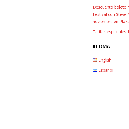
Descuento boleto “
windsurf y kite surfing
Festival con Steve 
noviembre en Plaz
Tarifas especiales
IDIOMA
English
Español