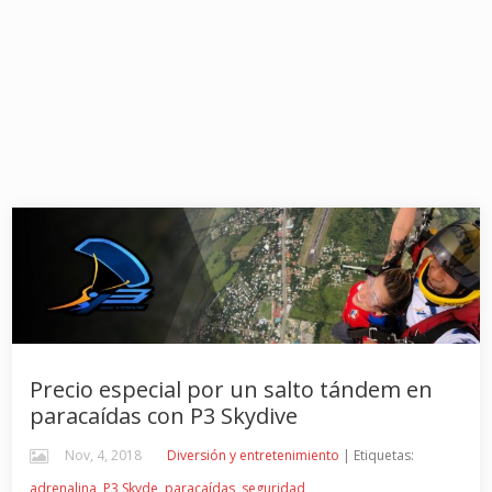
Precio especial por un salto tándem en
paracaídas con P3 Skydive
Nov, 4, 2018
Diversión y entretenimiento
| Etiquetas:
adrenalina
,
P3 Skyde
,
paracaídas
,
seguridad