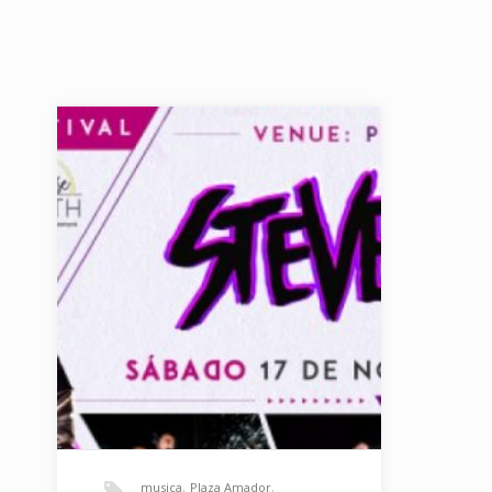
musica
,
Plaza Amador
,