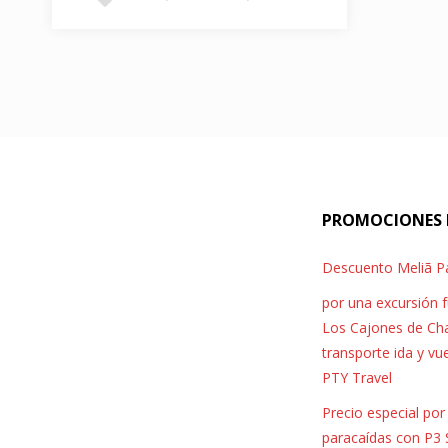
STEVE AOKI
,
Sunrise Festival
Descuento boleto “Cake
Area” para el Sunrise Festival
con Steve Aoki el sábado 17
de noviembre en Plaza
Amador
PROMOCIONES 
Panamá lo esperaba, «STEVE AOKI»
Descuento Meliã 
viene al mejor party del 2018,
Sunrise Festival, este sábado 17…
por una excursión 
Los Cajones de Cha
transporte ida y vu
PTY Travel
Precio especial po
paracaídas con P3 