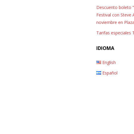
Descuento boleto “
piscinas con vista panorámica al
Festival con Steve 
noviembre en Plaz
mar
,
Tarifas especiales
IDIOMA
Playa la Barqueta
,
English
secador de pelo
,
Español
servicio de despertador y
escritorio
,
suelo de baldosas
,
teléfono
,