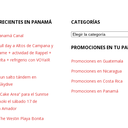
RECIENTES EN PANAMÁ
CATEGORÍAS
Categorías
Panamá Canal
full day a Altos de Campana y
PROMOCIONES EN TU PA
me + actividad de Rappel +
elta + refrigerio con VOYaIR
Promociones en Guatemala
Promociones en Nicaragua
r un salto tándem en
Promociones en Costa Rica
Skydive
Promociones en Panamá
Cake Area” para el Sunrise
Aoki el sábado 17 de
a Amador
 The Westin Playa Bonita