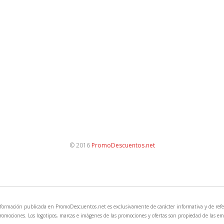
© 2016
PromoDescuentos.net
nformación publicada en PromoDescuentos.net es exclusivamente de carácter informativa y de refe
romociones. Los logotipos, marcas e imágenes de las promociones y ofertas son propiedad de las e