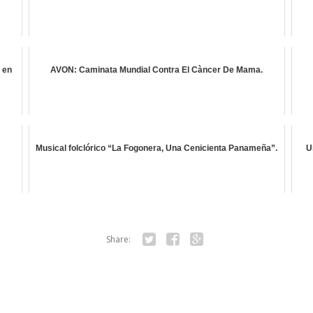
 en
AVON: Caminata Mundial Contra El Càncer De Mama.
Musical folclórico “La Fogonera, Una Cenicienta Panameña”.
U
Share:
Twitter
Facebook
Google+