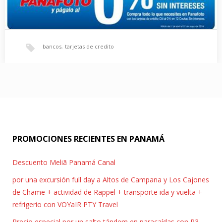
bancos
,
tarjetas de credito
Panafoto: 0% de interes con tus tarjetas CITI
No te preocupes mas por los interese!!! llévate tus compras en
Panafoto y págalo al O%.…
PROMOCIONES RECIENTES EN PANAMÁ
Descuento Meliã Panamá Canal
por una excursión full day a Altos de Campana y Los Cajones
de Chame + actividad de Rappel + transporte ida y vuelta +
refrigerio con VOYaIR PTY Travel
Precio especial por un salto tándem en paracaídas con P3