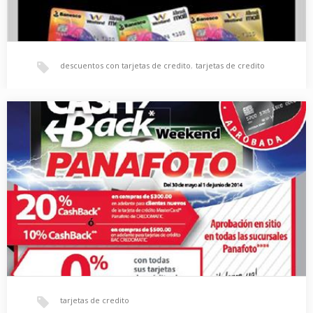
descuentos con tarjetas de credito
,
tarjetas de credito
BANESCO: En Este Black Friday Te devolvemos El
20%.
Por tus compras en este Black Friday pagando con las tarjetas
Visa Banesco de Albrook Mall …
tarjetas de credito