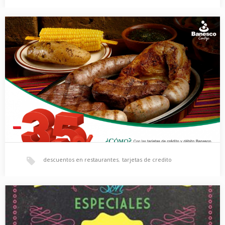
Fin De Semana de Cash Back En Panafoto Con Tus
Tarjetas De Bac Credomatic.
Ven este fin de semana a cualquiera de las sucursales de
Panafoto y aprovecha el 20%…
descuentos en restaurantes
,
tarjetas de credito
Banesco: 35% de descuento todos los dìas.
Con tus tarjetas de crédito y debito Banesco recibes el 35% de
descuento todos los días en…